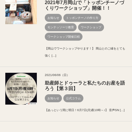
2021年7月岡山で「トッポンチーノづ
くりワークショップ」開催！！
お知らせ
トッポンチーノの作り方
モンテッソーリ教育
ワークショップ
ワークショップ開催日程
【岡山でワークショップやります！】 岡山とのご縁をとても
強く […]
2021/06/06（日）
助産師とドゥーラと私たちのお産を語
ろう【第３回】
お知らせ
公式コラム
【あっという間に明日！6月7日(月)夜10時～♪】 音声SN […]